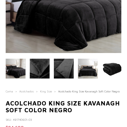
Cama
>
Acolchados
>
King Size
>
Acolchado King Size Kavanagh Soft Color Negro
ACOLCHADO KING SIZE KAVANAGH
SOFT COLOR NEGRO
SKU:
491740601-03