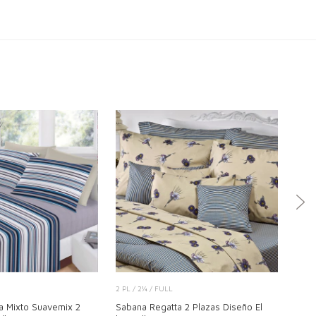
2 PL / 2¼ / FULL
2 PL 
a Mixto Suavemix 2
Sabana Regatta 2 Plazas Diseño El
Saba