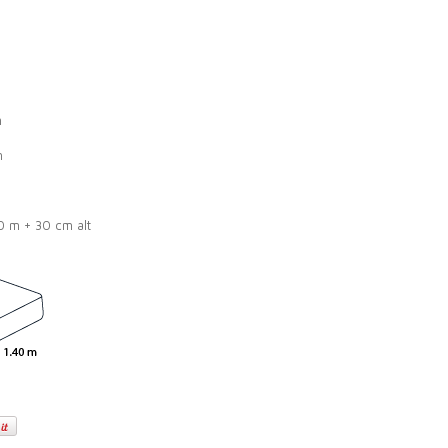
m
m
0 m + 30 cm alt