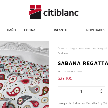
BAÑO
COCINA
INFANTIL
NOVEDADES
Cama
>
Juegos de sabanas mezcla algodón
Cardones
SABANA REGATTA
SKU:
131420301-9581
$29.100
Juego de Sabanas Regatta 2 y 2½