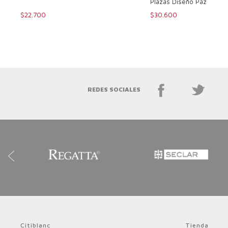
Plazas Diseño Paz
$22.700
$30.600
REDES SOCIALES
Citiblanc
Tienda