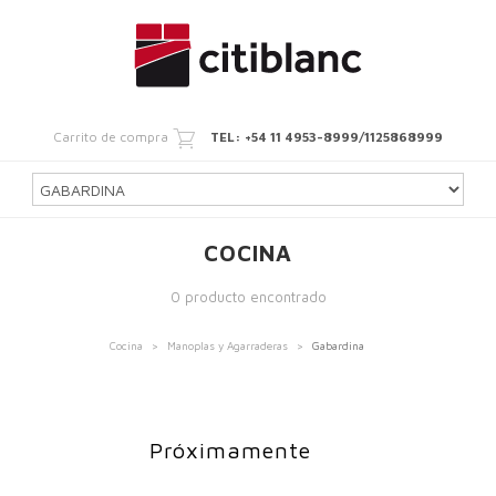
Carrito de compra
TEL: +54 11 4953-8999/1125868999
COCINA
0 producto encontrado
Cocina
>
Manoplas y Agarraderas
>
Gabardina
Próximamente