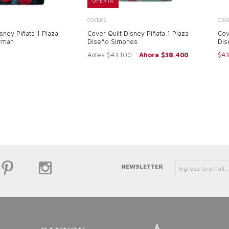
OFERTA
COVERS
COV
isney Piñata 1 Plaza
Cover Quilt Disney Piñata 1 Plaza
Cov
rman
Diseño Simones
Dis
Antes $43.100
Ahora $38.400
$43
NEWSLETTER