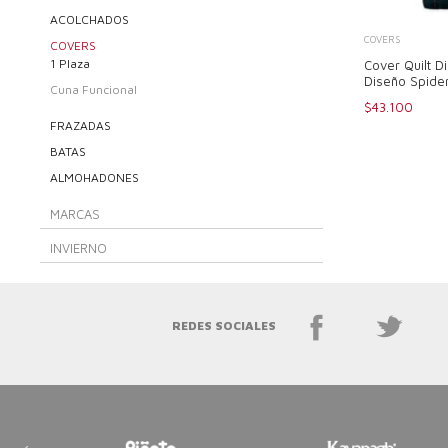
ACOLCHADOS
COVERS
COVERS
1 Plaza
Cover Quilt D
Diseño Spide
Cuna Funcional
$43.100
FRAZADAS
BATAS
ALMOHADONES
MARCAS
INVIERNO
REDES SOCIALES