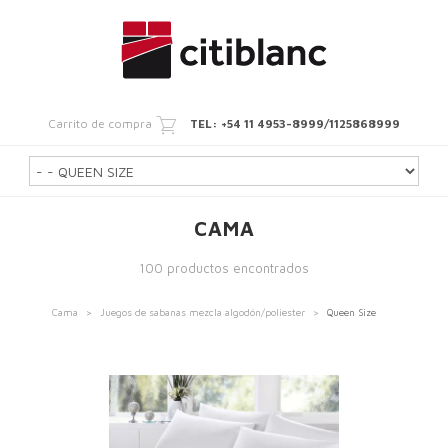
Carrito de compra
TEL: +54 11 4953-8999/1125868999
CAMA
100 productos encontrados
Cama
>
Juegos de sabanas mezcla algodón/poliester
>
Queen Size