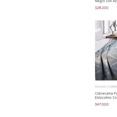
Negro con Az
$28.200
COLCHAS, CUBREC
Cubrecama Pa
Estocolmo Col
$47.000