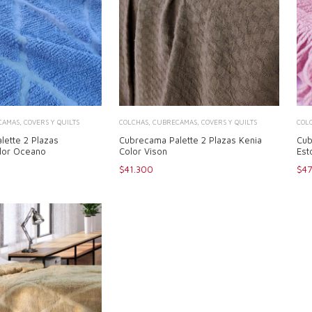
AMAS, COVERS Y QUILTS
COLCHAS, CUBRECAMAS, COVERS Y QUILTS
COL
lette 2 Plazas
Cubrecama Palette 2 Plazas Kenia
Cub
lor Oceano
Color Vison
Est
$41.300
$4