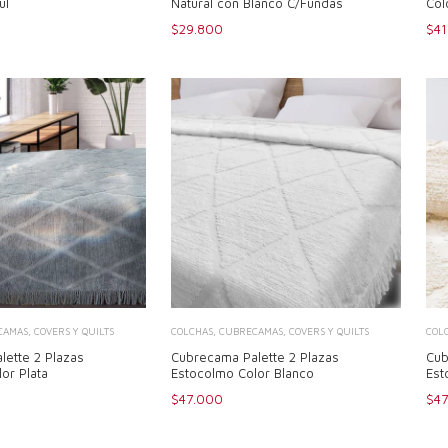
ul
Natural con Blanco C/Fundas
Col
$29.800
$41
AMAS, COVERS Y QUILTS
COLCHAS, CUBRECAMAS, COVERS Y QUILTS
COL
lette 2 Plazas
Cubrecama Palette 2 Plazas
Cub
or Plata
Estocolmo Color Blanco
Est
$47.000
$4