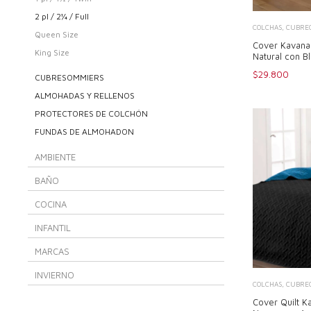
2 pl / 2¼ / Full
COLCHAS, CUBREC
Queen Size
Cover Kavanag
King Size
Natural con B
$29.800
CUBRESOMMIERS
ALMOHADAS Y RELLENOS
PROTECTORES DE COLCHÓN
FUNDAS DE ALMOHADON
AMBIENTE
BAÑO
COCINA
INFANTIL
MARCAS
INVIERNO
COLCHAS, CUBREC
Cover Quilt K