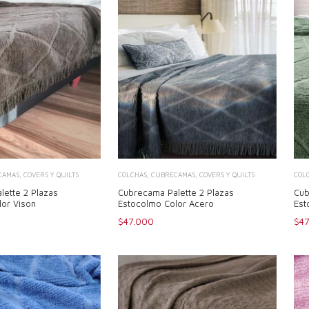
AMAS, COVERS Y QUILTS
COLCHAS, CUBRECAMAS, COVERS Y QUILTS
COL
lette 2 Plazas
Cubrecama Palette 2 Plazas
Cub
lor Vison
Estocolmo Color Acero
Est
$47.000
$4