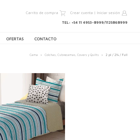
Carrito de compra
Crear cuenta
|
Iniciar sesión
TEL: +54 11 4953-8999/1125868999
OFERTAS
CONTACTO
Cama
>
Colchas, Cubrecamas, Covers y Quilts
>
2 pl / 2¼ / Full