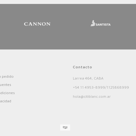
Contacto
 pedido
Larrea 464, CABA
cuentes
+54 11 4953-8999/1125868999
ndiciones
hola@citiblanc.com.ar
vacidad