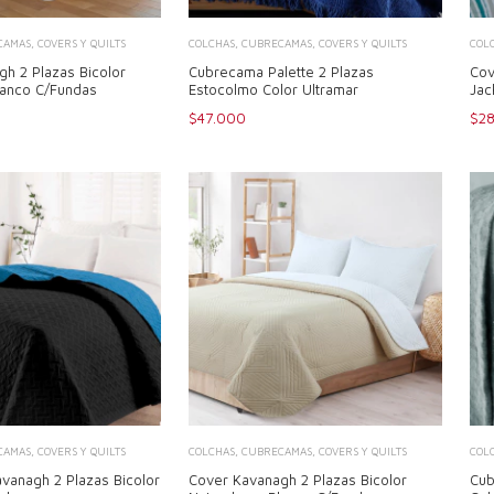
AMAS, COVERS Y QUILTS
COLCHAS, CUBRECAMAS, COVERS Y QUILTS
COL
h 2 Plazas Bicolor
Cubrecama Palette 2 Plazas
Cov
lanco C/Fundas
Estocolmo Color Ultramar
Jac
$47.000
$28
AMAS, COVERS Y QUILTS
COLCHAS, CUBRECAMAS, COVERS Y QUILTS
COL
avanagh 2 Plazas Bicolor
Cover Kavanagh 2 Plazas Bicolor
Cub