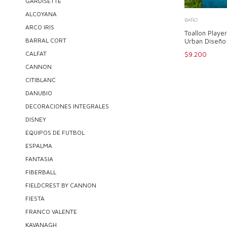
GARDISETTE
ALCOYANA
BAÑO
ARCO IRIS
Toallon Playe
BARRAL CORT
Urban Diseño
CALFAT
$9.200
CANNON
CITIBLANC
DANUBIO
DECORACIONES INTEGRALES
DISNEY
EQUIPOS DE FUTBOL
ESPALMA
FANTASIA
FIBERBALL
FIELDCREST BY CANNON
FIESTA
FRANCO VALENTE
KAVANAGH